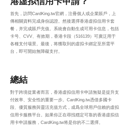
港虛拟信用卡申請？
首先，訪問CardKing.tw官網，注冊個人或企業賬戶，上
傳相關資料完成身份認證。然後選擇香港虛拟信用卡套
餐，并完成賬戶充值。系統會自動生成可用卡信息，包括
卡号、CVV、有效期，香港卡段（516139）可廣泛用于
最後，将獲取到的虛拟卡綁定至所需平
各種支付場景。
台，即可開始無障礙支付。
總結
對于跨境從業者而言，香港虛拟信用卡申請無疑是提升支
付效率、安全性的重要一步。CardKing.tw憑借多國卡
段、優質服務與靈活充值方式，成爲全球用戶信賴的虛拟
信用卡服務平台。如果你正在尋找穩定可靠的香港虛拟信
用卡申請服務，CardKing.tw将是你的不二選擇。