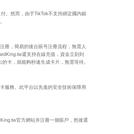
支付。然而，由于TikTok不支持綁定國内銀
擇。
注冊，簡易的後台賬号注冊流程，無需人
ardKing.tw
還支持在線充值，資金立刻到
出的卡，就能夠秒速生成卡片，無需等待。
卡服務。此平台以先進的安全技術保障用
King.tw
官方網站并注冊一個賬戶，然後選