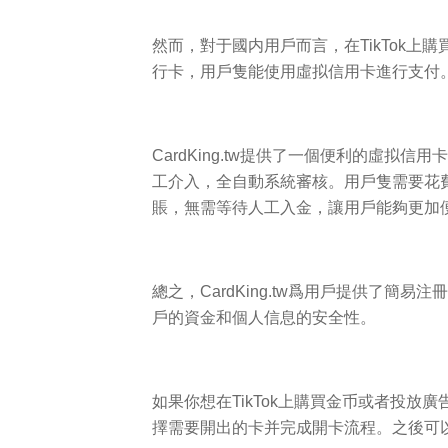
然而，對于國内用戶而言，在TikTok上購
行卡，用戶隻能使用虛拟信用卡進行支付。此
CardKing.tw
提供了一個便利的虛拟信用卡
工介入，全自動系統審核。用戶隻需要花
賬，無需等待人工入金，讓用戶能夠更加
總之，
CardKing.tw
爲用戶提供了簡易注冊
戶的資金和個人信息的安全性。
如果你想在TikTok上購買金币或者投放
擇需要開出的卡并完成開卡流程。之後可以方便地