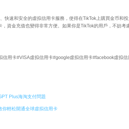
供了便捷、快速和安全的虛拟信用卡服務，使得在TikTok上購買金
資金充值也變得非常方便。如果你是TikTok的用戶，不妨考慮使用
用卡#VISA虛拟信用卡#google虛拟信用卡#facebook虛
PT Plus海淘支付問題
教你輕松開通全球虛拟信用卡