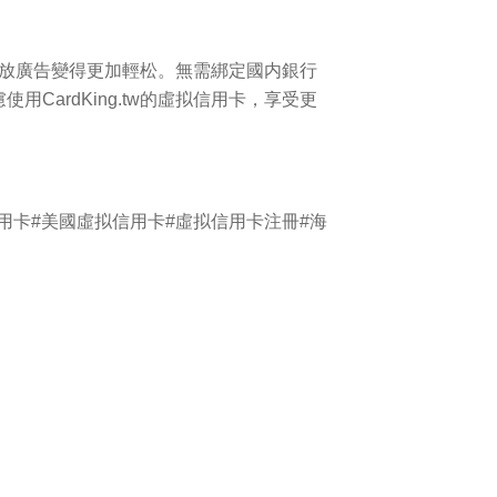
币和投放廣告變得更加輕松。無需綁定國内銀行
CardKing.tw的虛拟信用卡，享受更
拟信用卡#美國虛拟信用卡#虛拟信用卡注冊#海