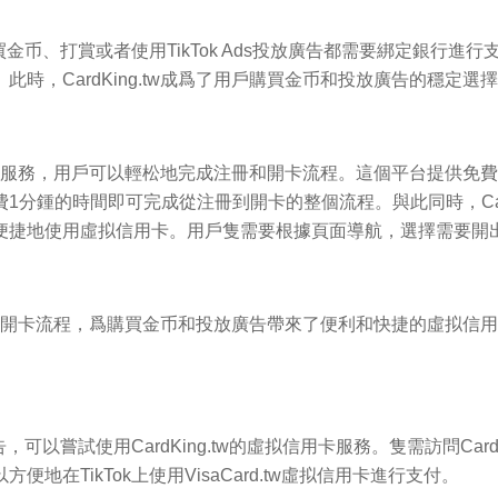
買金币、打賞或者使用TikTok Ads投放廣告都需要綁定銀行進行
時，CardKing.tw成爲了用戶購買金币和投放廣告的穩定選
服務，用戶可以輕松地完成注冊和開卡流程。這個平台提供免費
費1分鍾的時間即可完成從注冊到開卡的整個流程。與此同時，
C
便捷地使用虛拟信用卡。用戶隻需要根據頁面導航，選擇需要開
開卡流程，爲購買金币和投放廣告帶來了便利和快捷的虛拟信用
廣告，可以嘗試使用
CardKing.tw
的虛拟信用卡服務。隻需訪問
Card
在TikTok上使用VisaCard.tw虛拟信用卡進行支付。