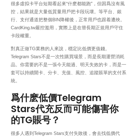
很多虛拟卡平台短期看起來“什麽都能跑”，但因爲沒有風
控，結果就是大量低質量用戶把卡段玩壞。等平台、銀
行、支付通道把整個BIN降權後，正常用戶也跟着遭殃。
CardKing.tw嚴控濫用，實際上是在替長期正規用戶守住
卡段權重。
對真正做TG業務的人來說，穩定比低價更值錢。
Telegram Stars不是一次性購買場景，而是長期運營消耗
品。你需要的不是一張今天能過、明天失效的卡，而是一
套可以持續開卡、分卡、充值、風控、追蹤賬單的支付系
統。
爲什麽低價Telegram
Stars代充反而可能傷害你
的TG賬号？
很多人遇到Telegram Stars支付失敗後，會去找低價代