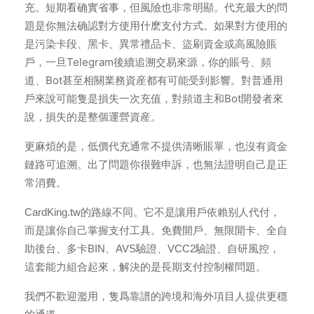
代充最大的問
充。短期看确實省事，但風險也非常明顯。
題是你無法确認對方使用什麽支付方式。如果對方使用的
是污染卡段、黑卡、異常禮品卡、盜刷資金或高風險賬
戶，一旦Telegram後續追溯交易來源，你的賬号、頻
道、Bot甚至相關業務資産都有可能受到影響。對普通用
戶來說可能隻是損失一次充值，對頻道主和Bot開發者來
說，損失的是整個運營資産。
更麻煩的是，低價代充通常不提供清晰賬單，也沒有資金
鏈路可追溯。出了問題你很難申訴，也無法證明自己是正
常消費。
CardKing.tw的路線不同。它不是讓用戶依賴别人代付，
而是讓你自己掌握支付工具。免費開戶、無限開卡、全自
助後台、多卡BIN、AVS驗證、VCC2驗證、自研風控，
這套能力組合起來，解決的是長期支付控制權問題。
我們不歡迎濫用，隻爲靠譜的跨境和海外項目人提供更穩