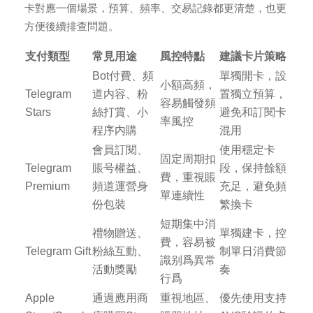
卡對應一個場景，預算、頻率、交易記錄都更清楚，也更
方便後續排查問題。
支付類型
常見用途
風控特點
建議卡片策略
Bot付費、頻
單獨開卡，設
小額高頻，
Telegram
道内容、粉
置獨立預算，
容易觸發頻
Stars
絲打賞、小
避免和訂閱卡
率風控
程序内購
混用
會員訂閱、
使用穩定卡
固定周期扣
Telegram
賬号權益、
段，保持餘額
費，重視賬
Premium
頻道運營身
充足，避免頻
單連續性
份包裝
繁換卡
短期集中消
禮物贈送、
單獨建卡，控
費，容易被
Telegram Gift
粉絲互動、
制單日消費節
識别爲異常
活動獎勵
奏
行爲
Apple
通過應用商
重視地區、
優先使用支持