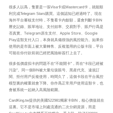
很多人以爲，隻要是一張Visa卡或Mastercard卡，就能順
現在
利完成Telegram Stars購買。這個認知已經過時了。
海外平台審核支付時，不隻看卡内餘額，還會判斷卡BIN
曆史記錄、賬單地址、支付頻率、交易對手、賬戶行爲是
否真實。
Telegram原生支付、Apple Store、Google
Play這類支付入口，本身就具備很強的風控能力。如果你
使用的是市面上被大量轉售、反複濫用的公版卡段，平台
可能在你付款前就已經把風險标簽打上去了。
很多低價虛拟卡的問題不在“不能開卡”，而在“卡段已經被
污染”。同一個BIN被大量垃圾賬号、黑産代充、違規訂
閱、拒付用戶反複使用，時間久了，這個卡段在平台風控
模型裏的權重就會下降。你作爲正常用戶使用這類卡，也
會被系統一起納入高風險範圍。
CardKing.tw提供的美國522981獨家卡BIN，核心價值就在
這裏。它不是市場上到處流通的二次分銷資源，而是