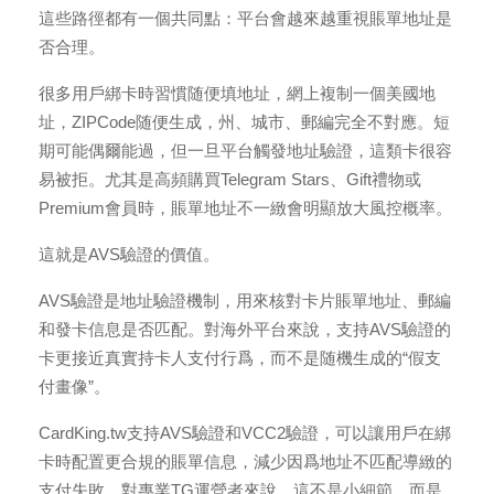
這些路徑都有一個共同點：平台會越來越重視賬單地址是
否合理。
很多用戶綁卡時習慣随便填地址，網上複制一個美國地
址，ZIPCode随便生成，州、城市、郵編完全不對應。短
期可能偶爾能過，但一旦平台觸發地址驗證，這類卡很容
易被拒。尤其是高頻購買Telegram Stars、Gift禮物或
Premium會員時，賬單地址不一緻會明顯放大風控概率。
這就是AVS驗證的價值。
AVS驗證是地址驗證機制，用來核對卡片賬單地址、郵編
和發卡信息是否匹配。對海外平台來說，支持AVS驗證的
卡更接近真實持卡人支付行爲，而不是随機生成的“假支
付畫像”。
CardKing.tw支持AVS驗證和VCC2驗證，可以讓用戶在綁
卡時配置更合規的賬單信息，減少因爲地址不匹配導緻的
支付失敗。對專業TG運營者來說，這不是小細節，而是