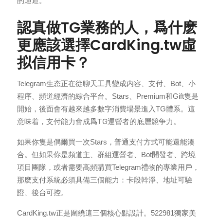
的通道。
認真做TG業務的人，爲什麽
更應該選擇CardKing.tw虛
拟信用卡？
Telegram生态正在從聊天工具變成内容、支付、Bot、小
程序、頻道經濟的綜合平台。Stars、Premium和Gift隻是
這
開始，後面會有越來越多數字消費場景進入TG體系。
意味着，支付能力會成爲TG運營者的底層競争力。
如果你隻是偶爾買一次Stars，普通支付方式可能還能湊
合。但如果你是頻道主、群組運營者、Bot開發者、跨境
項目團隊，或者需要高頻購買Telegram禮物的專業用戶，
那麽支付系統必須具備三個能力：卡段幹淨、地址可驗
證、後台可控。
CardKing.tw正是圍繞這三個核心點設計。522981獨家美