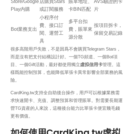
Store/Google
店購買Stars
賬單地址、
AVS驗證的卡
Play内購
或訂閱服務
卡BIN匹配
片
小程序付
多平台扣
費、接口訂
按項目拆卡，
Bot業務支出
費，賬單來
閱、運營工
保留交易記錄
源分散
具
很多高階用戶失敗，不是因爲不會購買Telegram Stars，
而是沒有把支付結構設計好。一個TG頻道、一個Bot項
目、一個Gift活動，最好都使用獨立
虛拟信用卡
管理。這
樣既能控制預算，也能降低單張卡異常影響全部業務的風
險。
CardKing.tw支持全自助後台操作，用戶可以根據業務需
求快速開卡、充值、調整預算和管理賬單。對需要長期運
營TG資産的人來說，這種後台能力比單張卡便宜幾毛錢
更有價值。
如何使用CardKing.tw虛拟