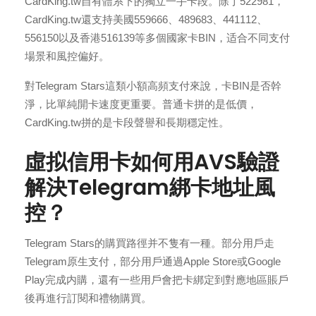
CardKing.tw自有體系下的獨立一手卡段。除了522981，
CardKing.tw還支持美國559666、489683、441112、
556150以及香港516139等多個國家卡BIN，适合不同支付
場景和風控偏好。
對Telegram Stars這類小額高頻支付來說，卡BIN是否幹
淨，比單純開卡速度更重要。普通卡拼的是低價，
CardKing.tw拼的是卡段聲譽和長期穩定性。
虛拟信用卡如何用AVS驗證
解決Telegram綁卡地址風
控？
Telegram Stars的購買路徑并不隻有一種。部分用戶走
Telegram原生支付，部分用戶通過Apple Store或Google
Play完成内購，還有一些用戶會把卡綁定到對應地區賬戶
後再進行訂閱和禮物購買。