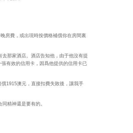
除一晚房費，或出現時按價格補償你在房間裏
有去那家酒店。酒店告知他，由于他沒有提
供一張有效的信用卡，因爲他提供的信用卡已
要求賠償1915澳元，直接扣費失敗後，讓我手
合同精神還是要有的。