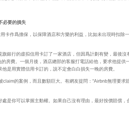
店避免不必要的損失
往往需要信用卡作爲擔保，以保障酒店和方樂的利益，比如未出現時扣
花旗銀行的虛拟信用卡訂了一家酒店，但因爲計劃有變，最後沒
 美元一晚的房費。一個月後，酒店總部的客服打電話給他，要求他提
果他是用實體信用卡訂的，說不定會白白損失一晚的房費。
ut後被claim的案例，而且數額巨大。有網友提問：“Airbnb無理
好處是你可以掌握主動權。如果自己沒有理由，最好按價賠償，