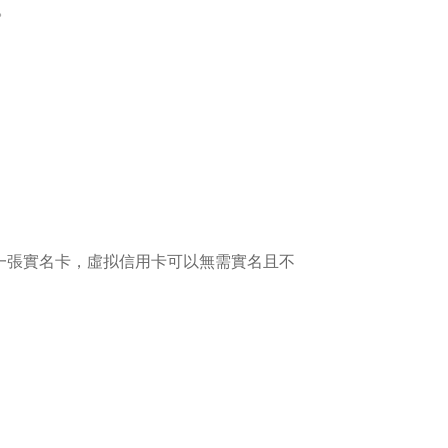
。
賬号綁定一張實名卡，虛拟信用卡可以無需實名且不