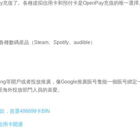
nPay充值了。各種虛拟信用卡和預付卡是OpenPay充值的唯一選擇
買各種數碼産品（Steam、Spotify、audible）
words、bing等開戶或者投放推廣，像Google推廣賬号隻能一個
受海外投放部門人員的喜愛。
款，首選486699卡BIN
拟信用卡開通