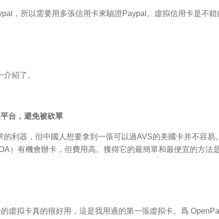
al，所以需要用多張信用卡來驗證Paypal。虛拟信用卡是不錯的選
一介紹了。
上平台，避免被砍單
利器，但中國人想要拿到一張可以過AVS的美國卡并不容易。 US
BOA）有機會辦卡，但費用高。獲得它的最簡單和最便宜的方法是 
張古老的虛拟卡真的很好用，這是我用過的第一張虛拟卡。爲 Open