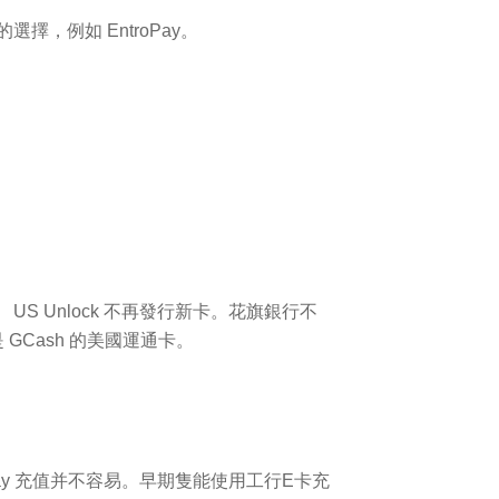
擇，例如 EntroPay。
 Unlock 不再發行新卡。花旗銀行不
GCash 的美國運通卡。
Pay 充值并不容易。早期隻能使用工行E卡充