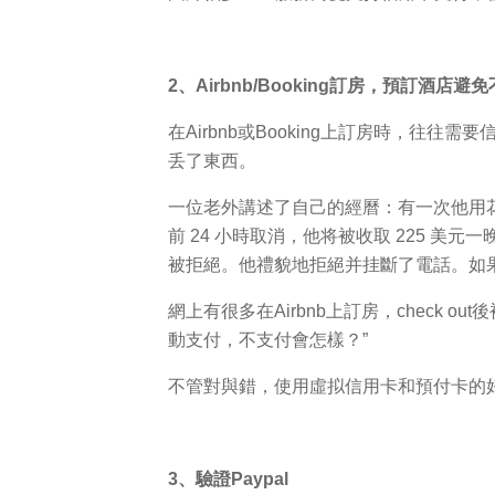
2、Airbnb/Booking訂房，預訂酒
在Airbnb或Booking上訂房時，
丢了東西。
一位老外講述了自己的經曆：有一次他用
前 24 小時取消，他将被收取 225
被拒絕。他禮貌地拒絕并挂斷了電話。如
網上有很多在Airbnb上訂房，check o
動支付，不支付會怎樣？”
不管對與錯，使用虛拟信用卡和預付卡的
3、驗證Paypal